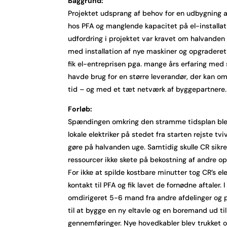
Baggrund:
Projektet udsprang af behov for en udbygning a
hos PFA og manglende kapacitet på el-installat
udfordring i projektet var kravet om halvanden
med installation af nye maskiner og opgraderet e
fik el-entreprisen pga. mange års erfaring med 
havde brug for en større leverandør, der kan o
tid – og med et tæt netværk af byggepartnere.
Forløb:
Spændingen omkring den stramme tidsplan blev
lokale elektriker på stedet fra starten rejste tv
gøre på halvanden uge. Samtidig skulle CR sikre,
ressourcer ikke skete på bekostning af andre op
For ikke at spilde kostbare minutter tog CR’s ele
kontakt til PFA og fik lavet de fornødne aftaler. I
omdirigeret 5-6 mand fra andre afdelinger og pr
til at bygge en ny eltavle og en boremand ud ti
gennemføringer. Nye hovedkabler blev trukket og