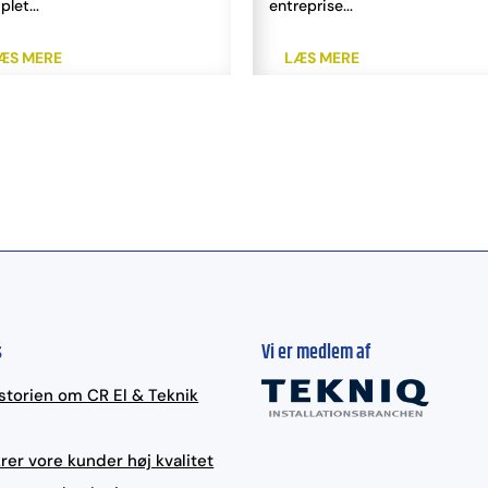
t...
entreprise...
S MERE
LÆS MERE
s
Vi er medlem af
storien om CR El & Teknik
krer vore kunder høj kvalitet