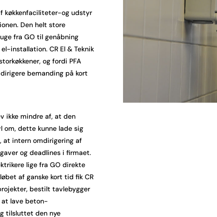
f køkkenfaciliteter-og udstyr
ionen. Den helt store
 uge fra GO til genåbning
l-installation. CR El & Teknik
storkøkkener, og fordi PFA
mdirigere bemanding på kort
 ikke mindre af, at den
ivl om, dette kunne lade sig
 at intern omdirigering af
gaver og deadlines i firmaet.
ktrikere lige fra GO direkte
 løbet af ganske kort tid fik CR
ojekter, bestilt tavlebygger
l at lave beton-
 tilsluttet den nye