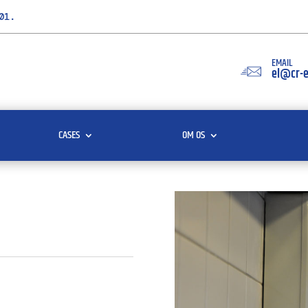
01.
EMAIL
el@cr-e
CASES
OM OS
e