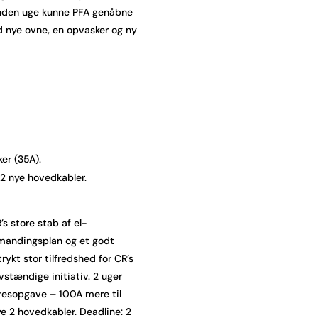
anden uge kunne PFA genåbne
d nye ovne, en opvasker og ny
er (35A).
2 nye hovedkabler.
’s store stab af el-
bemandingsplan og et godt
ykt stor tilfredshed for CR’s
tændige initiativ. 2 uger
presopgave – 100A mere til
 2 hovedkabler. Deadline: 2