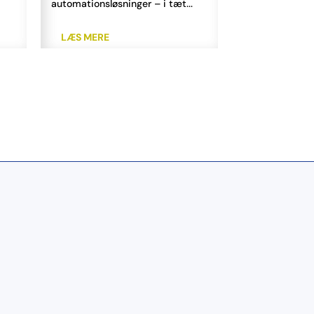
automationsløsninger – i tæt...
styring med enkel.
LÆS MERE
LÆS MERE