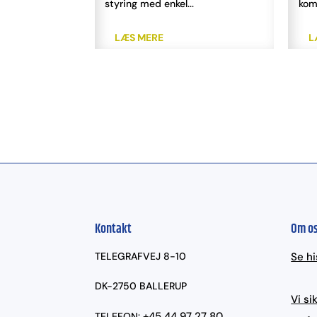
– i tæt...
styring med enkel...
komple
LÆS MERE
LÆ
Kontakt
Om o
TELEGRAFVEJ 8-10
Se hi
DK-2750 BALLERUP
Vi si
+45 44 97 27 80
TELEFON: