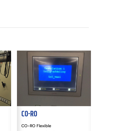
CO-RO
NOVAFOS
CO-RO Flexible
Novafos Driftssikk