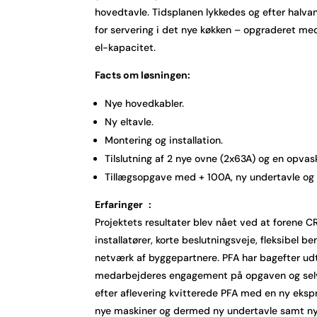
hovedtavle. Tidsplanen lykkedes og efter halv
for servering i det nye køkken – opgraderet me
el-kapacitet.
Facts om løsningen:
Nye hovedkabler.
Ny eltavle.
Montering og installation.
Tilslutning af 2 nye ovne (2x63A) og en opvask
Tillægsopgave med + 100A, ny undertavle og 
Erfaringer :
Projektets resultater blev nået ved at forene CR
installatører, korte beslutningsveje, fleksibel 
netværk af byggepartnere. PFA har bagefter udtr
medarbejderes engagement på opgaven og selvs
efter aflevering kvitterede PFA med en ny eks
nye maskiner og dermed ny undertavle samt nye